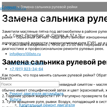
Перейти
Главная
Замена сальника рулевой рейки
pro100motor.ru
к
Замена сальника рул
содержимому
Заметили масляные пятна под автомобилем в районе рулево
г. Санкт-Петербург, ул. Салова, д. 57 к 1с
рейки – серьезный сигнал! Чаще всего виноват изношенны
дорогостоящей жидкости гидроусилителя руля (ГУР), но и 
Работаем ежедневно с 10:00 до 23:00 без перерыва и
диагностике и профессиональном ремонте рулевых реек.
info@pro100sto.ru
Замена сальника рулевой ре
+7 (812) 923-34-64
+7 (911) 923-34-64
Как понять, что пора менять сальник рулевой рейки? Обра
Search
1. Течет рулевая рейка: Самый очевидный симптом – масл
обычно имеет специфический запах и цвет (красноватый, 
Ремонт двигателя автомобиля
2. Падение уровня жидкости ГУР: Регулярно проверяете б
Услуги
3. Тугое вращение руля, рывки: Воздух, попадающий в сис
Капитальный ремонт двигателя