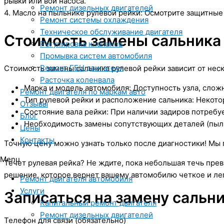
рывки или вой насоса.
Ремонт дизельных двигателей
4. Масло на пыльнике рулевой рейки: Осмотрите защитные
Ремонт системы охлаждения
Техническое обслуживание двигателя
Стоимость замены сальника
Регулировка клапанов
Промывка систем автомобиля
Ремонт ГБЦ двигателя
Стоимость замены сальника рулевой рейки зависит от нес
Расточка коленвала
Марка и модель автомобиля: Доступность узла, слож
Ремонт двигателя по маркам авто
Тип рулевой рейки и расположение сальника: Некото
Отзывы
Состояние вала рейки: При наличии задиров потребу
Блог
Необходимость замены сопутствующих деталей (пыль
Цены
Контакты
Точную цену можно узнать только после диагностики! Мы
Menu
Течет рулевая рейка? Не ждите, пока небольшая течь прев
решение, которое вернет вашему автомобилю четкое и ле
Ремонт двигателя автомобиля
Услуги
Записаться на замену сальн
Капитальный ремонт двигателя
Ремонт дизельных двигателей
Телефон для связи (обязательно)