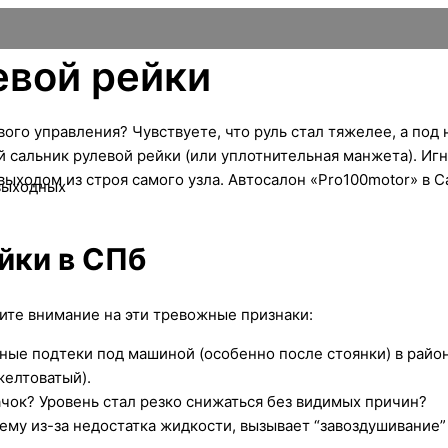
евой рейки
го управления? Чувствуете, что руль стал тяжелее, а под 
й сальник рулевой рейки (или уплотнительная манжета). Иг
выходом из строя самого узла. Автосалон «Pro100motor» в 
 выходных
йки в СПб
тите внимание на эти тревожные признаки:
яные подтеки под машиной (особенно после стоянки) в райо
желтоватый).
ачок? Уровень стал резко снижаться без видимых причин?
тему из-за недостатка жидкости, вызывает “завоздушивание”