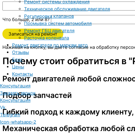
Ремонт системы охлаждения
Техническое обслуживание двигателя
Регулировка клапанов
Что больше, 2 или 8?
Промывка систем автомобиля
Ремонт ГБЦ двигателя
Расточка коленвала
Ремонт двигателя по маркам авто
Нажимая на кнопку, вы даете согласие на обработку перс
Отзывы
Почему стоит обратиться в "
Блог
Цены
Контакты
Ремонт двигателей любой сложно
Консультация
Заказать звонок
Подбор запчастей
Консультация
Vk
Гибкий подход к каждому клиенту,
Telegram
Icon-whatsapp-2
Механическая обработка любой с