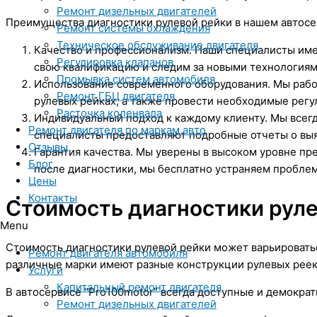
Ремонт дизельных двигателей
Преимущества диагностики рулевой рейки в нашем автосер
Ремонт системы охлаждения
Техническое обслуживание двигателя
Качество и профессионализм. Наши специалисты им
Регулировка клапанов
свою квалификацию и следим за новыми технологиями
Промывка систем автомобиля
Использование современного оборудования. Мы рабо
Ремонт ГБЦ двигателя
рулевых рейках, а также провести необходимые регу
Расточка коленвала
Индивидуальный подход к каждому клиенту. Мы всег
Ремонт двигателя по маркам авто
специалисты предоставляют подробные отчеты о вы
Отзывы
Гарантия качества. Мы уверены в высоком уровне пре
Блог
после диагностики, мы бесплатно устраняем пробле
Цены
Контакты
Стоимость диагностики руле
Menu
Стоимость диагностики рулевой рейки может варьироваться
Ремонт двигателя автомобиля
различные марки имеют разные конструкции рулевых реек 
Услуги
Капитальный ремонт двигателя
В автосервисе “Pro100motor” всегда доступные и демокра
Ремонт дизельных двигателей