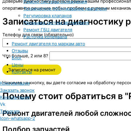
Доверьте диагностику рулевой рейки нашим профессионал
Ремонт системы охлаждения
оперативное решение любых проблем с рулевым механизмо
Техническое обслуживание двигателя
Регулировка клапанов
Записаться на диагностику 
Промывка систем автомобиля
Ремонт ГБЦ двигателя
Телефон для связи (обязательно)
Расточка коленвала
Ремонт двигателя по маркам авто
Отзывы
Что больше, 2 или 8?
Блог
Цены
Контакты
Нажимая на кнопку, вы даете согласие на обработку перс
Консультация
Заказать звонок
Почему стоит обратиться в "
Консультация
Vk
Telegram
Ремонт двигателей любой сложно
Icon-whatsapp-2
Подбор запчастей