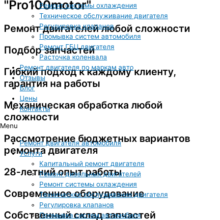
"Pro100motor"
Ремонт системы охлаждения
Техническое обслуживание двигателя
Регулировка клапанов
Ремонт двигателей любой сложности
Промывка систем автомобиля
Ремонт ГБЦ двигателя
Подбор запчастей
Расточка коленвала
Ремонт двигателя по маркам авто
Гибкий подход к каждому клиенту,
Отзывы
гарантия на работы
Блог
Цены
Механическая обработка любой
Контакты
сложности
Menu
Рассмотрение бюджетных вариантов
Ремонт двигателя автомобиля
ремонта двигателя
Услуги
Капитальный ремонт двигателя
28-летний опыт работы
Ремонт дизельных двигателей
Ремонт системы охлаждения
Современное оборудование
Техническое обслуживание двигателя
Регулировка клапанов
Собственный склад запчастей
Промывка систем автомобиля