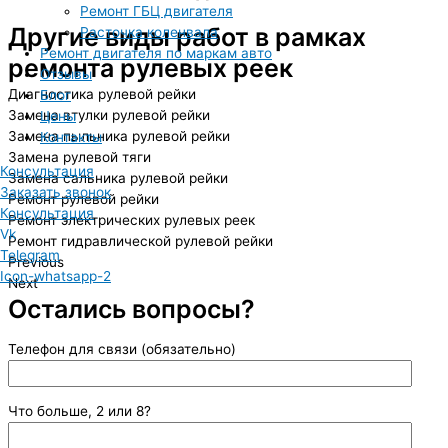
Ремонт ГБЦ двигателя
Другие виды работ в рамках
Расточка коленвала
Ремонт двигателя по маркам авто
ремонта рулевых реек
Отзывы
Диагностика рулевой рейки
Блог
Замена втулки рулевой рейки
Цены
Замена пыльника рулевой рейки
Контакты
Замена рулевой тяги
Консультация
Замена сальника рулевой рейки
Заказать звонок
Ремонт рулевой рейки
Консультация
Ремонт электрических рулевых реек
Vk
Ремонт гидравлической рулевой рейки
Telegram
Previous
Icon-whatsapp-2
Next
Остались вопросы?
Телефон для связи (обязательно)
Что больше, 2 или 8?