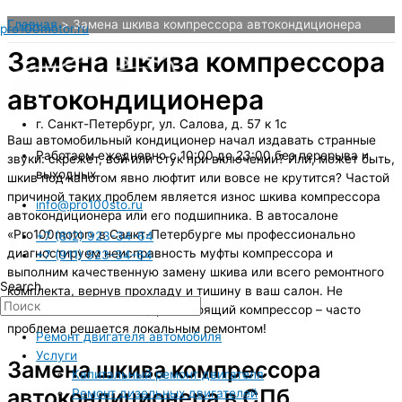
Перейти
Главная
Замена шкива компрессора автокондиционера
pro100motor.ru
к
содержимому
Замена шкива компрессора
автокондиционера
г. Санкт-Петербург, ул. Салова, д. 57 к 1с
Ваш автомобильный кондиционер начал издавать странные
Работаем ежедневно с 10:00 до 23:00 без перерыва и
звуки: скрежет, вой или стук при включении? Или, может быть,
выходных
шкив под капотом явно люфтит или вовсе не крутится? Частой
причиной таких проблем является износ шкива компрессора
info@pro100sto.ru
автокондиционера или его подшипника. В автосалоне
«Pro100motor» в Санкт-Петербурге мы профессионально
+7 (812) 923-34-64
диагностируем неисправность муфты компрессора и
+7 (911) 923-34-64
выполним качественную замену шкива или всего ремонтного
Search
комплекта, вернув прохладу и тишину в ваш салон. Не
спешите менять весь дорогостоящий компрессор – часто
проблема решается локальным ремонтом!
Ремонт двигателя автомобиля
Услуги
Замена шкива компрессора
Капитальный ремонт двигателя
автокондиционера в СПб
Ремонт дизельных двигателей