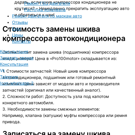
делать, если шкив компрессора кондиционера не
Ремонт ГБЦ двигателя
крутится? – Немедленно прекратить эксплуатацию авто
Расточка коленвала
и обратиться к нам!
Ремонт двигателя по маркам авто
Отзывы
Стоимость замены шкива
Блог
Цены
компрессора автокондиционера
Контакты
Консультация
Сколько стоит замена шкива (подшипника) компрессора
Заказать звонок
кондиционера? Цена в «Pro100motor» складывается из:
Консультация
Vk
1. Стоимости запчастей: Новый шкив компрессора
Telegram
автокондиционера, подшипник или готовый ремонтный
Icon-whatsapp-2
комплект. Цены зависят от модели авто и производителя
запчастей (оригинал или качественный аналог).
2. Сложности работ: Доступность узла под капотом
конкретного автомобиля.
3. Необходимости замены смежных элементов:
Например, клапана (катушки) муфты компрессора или ремня
привода.
Записаться на замену шкива