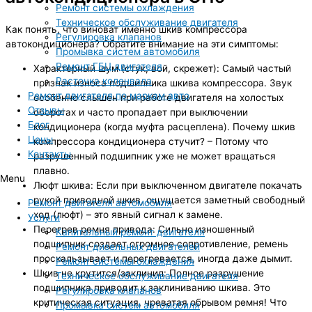
Ремонт системы охлаждения
Техническое обслуживание двигателя
Как понять, что виноват именно шкив компрессора
Регулировка клапанов
автокондиционера? Обратите внимание на эти симптомы:
Промывка систем автомобиля
Ремонт ГБЦ двигателя
Характерный шум (стук, вой, скрежет): Самый частый
Расточка коленвала
признак износа подшипника шкива компрессора. Звук
Ремонт двигателя по маркам авто
особенно слышен при работе двигателя на холостых
Отзывы
оборотах и часто пропадает при выключении
Блог
кондиционера (когда муфта расцеплена). Почему шкив
Цены
компрессора кондиционера стучит? – Потому что
Контакты
разрушенный подшипник уже не может вращаться
плавно.
Menu
Люфт шкива: Если при выключенном двигателе покачать
рукой приводной шкив, ощущается заметный свободный
Ремонт двигателя автомобиля
ход (люфт) – это явный сигнал к замене.
Услуги
Перегрев ремня привода: Сильно изношенный
Капитальный ремонт двигателя
подшипник создает огромное сопротивление, ремень
Ремонт дизельных двигателей
проскальзывает и перегревается, иногда даже дымит.
Ремонт системы охлаждения
Шкив не крутится/заклинил: Полное разрушение
Техническое обслуживание двигателя
подшипника приводит к заклиниванию шкива. Это
Регулировка клапанов
критическая ситуация, чреватая обрывом ремня! Что
Промывка систем автомобиля