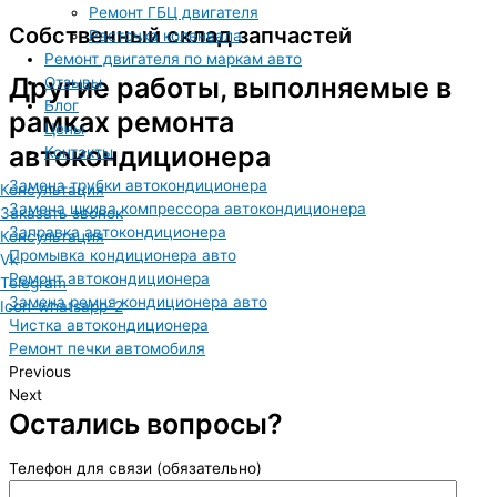
Ремонт ГБЦ двигателя
Собственный склад запчастей
Расточка коленвала
Ремонт двигателя по маркам авто
Другие работы, выполняемые в
Отзывы
Блог
рамках ремонта
Цены
автокондиционера
Контакты
Замена трубки автокондиционера
Консультация
Замена шкива компрессора автокондиционера
Заказать звонок
Заправка автокондиционера
Консультация
Промывка кондиционера авто
Vk
Ремонт автокондиционера
Telegram
Замена ремня кондиционера авто
Icon-whatsapp-2
Чистка автокондиционера
Ремонт печки автомобиля
Previous
Next
Остались вопросы?
Телефон для связи (обязательно)