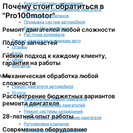
Ремонт системы охлаждения
Почему стоит обратиться в
Техническое обслуживание двигателя
"Pro100motor"
Регулировка клапанов
Промывка систем автомобиля
Ремонт ГБЦ двигателя
Ремонт двигателей любой сложности
Расточка коленвала
Ремонт двигателя по маркам авто
Подбор запчастей
Отзывы
Блог
Гибкий подход к каждому клиенту,
Цены
гарантия на работы
Контакты
Механическая обработка любой
Menu
сложности
Ремонт двигателя автомобиля
Услуги
Рассмотрение бюджетных вариантов
Капитальный ремонт двигателя
ремонта двигателя
Ремонт дизельных двигателей
Ремонт системы охлаждения
28-летний опыт работы
Техническое обслуживание двигателя
Регулировка клапанов
Современное оборудование
Промывка систем автомобиля