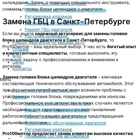
охлаждения. Затем, с помощью специального инструмента,
Ремонт системы охлаждения
снимаем головку блока цилиндров с двигателя.
Техническое обслуживание двигателя
Регулировка клапанов
Замена ГБЦ в Санкт-Петербурге
Промывка систем автомобиля
Ремонт ГБЦ двигателя
Если вы ищете
надежный автосервис для замены головки
Расточка коленвала
блока цилиндров двигателя в Санкт-Петербурге
, то
Ремонт двигателя по маркам авто
Pro100мотор – ваш идеальный выбор. У нас есть
богатый опыт
Отзывы
и компетентные специалисты
, готовые выполнять эту
Блог
сложную задачу с профессионализмом и вниманием к
Цены
деталям.
Контакты
Замена головки блока цилиндров двигателя
– ключевая
Menu
составляющая технического обслуживания автомобиля. Этот
процесс может потребоваться, если возникли проблемы с
Ремонт двигателя автомобиля
уплотнением головки блока, повреждениями или износом.
Услуги
Профессиональное вмешательство в таких случаях является
Капитальный ремонт двигателя
необходимым для гарантированного восстановления
Ремонт дизельных двигателей
работоспособности вашего двигателя и предотвращения
Ремонт системы охлаждения
дальнейших поломок.
Техническое обслуживание двигателя
Регулировка клапанов
Pro100мотор предлагает своим клиентам высокое качество
Промывка систем автомобиля