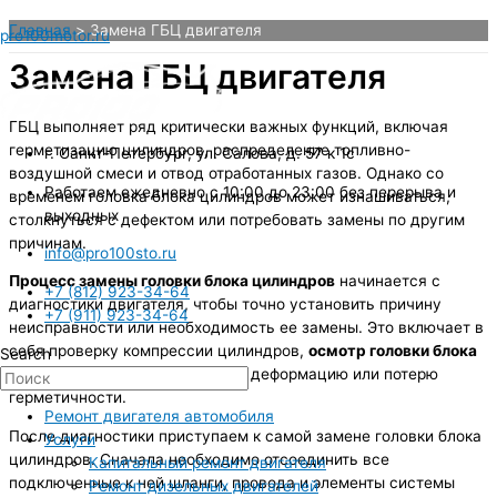
Перейти
Главная
Замена ГБЦ двигателя
pro100motor.ru
к
содержимому
Замена ГБЦ двигателя
ГБЦ выполняет ряд критически важных функций, включая
герметизацию цилиндров, распределение топливно-
г. Санкт-Петербург, ул. Салова, д. 57 к 1с
воздушной смеси и отвод отработанных газов. Однако со
Работаем ежедневно с 10:00 до 23:00 без перерыва и
временем головка блока цилиндров может изнашиваться,
выходных
столкнуться с дефектом или потребовать замены по другим
причинам.
info@pro100sto.ru
Процесс замены головки блока цилиндров
начинается с
+7 (812) 923-34-64
диагностики двигателя, чтобы точно установить причину
+7 (911) 923-34-64
неисправности или необходимость ее замены. Это включает в
себя проверку компрессии цилиндров,
осмотр головки блока
Search
цилиндров на наличие трещин
, деформацию или потерю
герметичности.
Ремонт двигателя автомобиля
После диагностики приступаем к самой замене головки блока
Услуги
цилиндров. Сначала необходимо отсоединить все
Капитальный ремонт двигателя
подключенные к ней шланги, провода и элементы системы
Ремонт дизельных двигателей