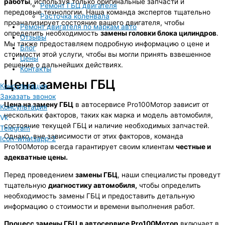
работы
, используя только оригинальные запчасти и
Ремонт ГБЦ двигателя
передовые технологии. Наша команда экспертов тщательно
Расточка коленвала
проанализирует состояние вашего двигателя, чтобы
Ремонт двигателя по маркам авто
определить необходимость
замены головки блока цилиндров
.
Отзывы
Мы также предоставляем подробную информацию о цене и
Блог
стоимости этой услуги, чтобы вы могли принять взвешенное
Цены
решение о дальнейших действиях.
Контакты
Цена замены ГБЦ
Консультация
Заказать звонок
Цена на замену ГБЦ
в автосервисе Pro100Мотор зависит от
Консультация
нескольких факторов, таких как марка и модель автомобиля,
Vk
состояние текущей ГБЦ и наличие необходимых запчастей.
Telegram
Однако, вне зависимости от этих факторов, команда
Icon-whatsapp-2
Pro100Мотор всегда гарантирует своим клиентам
честные и
адекватные цены.
Перед проведением
замены ГБЦ
, наши специалисты проведут
тщательную
диагностику автомобиля,
чтобы определить
необходимость замены ГБЦ и предоставить детальную
информацию о стоимости и времени выполнения работ.
Процесс замены ГБЦ в автосервисе Pro100Мотор
включает в