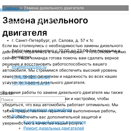
Перейти
Главная
Замена дизельного двигателя
pro100motor.ru
к
содержимому
Замена дизельного
двигателя
г. Санкт-Петербург, ул. Салова, д. 57 к 1с
Если вы столкнулись с необходимостью замены дизельного
Работаем ежедневно с 10:00 до 23:00 без перерыва и
двигателя, обратитесь в наш автосервис “Pro100motor” прямо
выходных
сейчас. Наша команда готова помочь вам сделать верное
решение и восстановить работоспособность вашего
info@pro100sto.ru
автомобиля. Мы стремимся обеспечить высокий уровень
качества, профессионализм и надежность во всех наших
+7 (812) 923-34-64
услугах по замене дизельного двигателя.
+7 (911) 923-34-64
Во время работы по замене дизельного двигателя мы также
Search
проводим необходимые проверки и настройки, чтобы
убедиться, что ваш автомобиль работает оптимально. Мы
Ремонт двигателя автомобиля
также предоставляем гарантию на выполненные работы,
Услуги
чтобы обеспечить вас дополнительной защитой и
Капитальный ремонт двигателя
уверенностью в качестве нашей услуги.
Ремонт дизельных двигателей