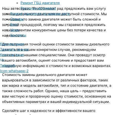
Ремонт ГБЦ двигателя
Расточка коленвала
Наш автосервис “Pro100motor” рад предложить вам услугу
Ремонт двигателя по маркам авто
замены дизельного двигателя по доступной стоимости. Мы
Отзывы
понимаем, что замена двигателя может быть сложной и
Блог
затратной процедурой, поэтому мы стараемся предложить
Цены
нашим клиентам конкурентные цены без потери качества и
Контакты
надежности.
Консультация
Для получения точной оценки стоимости замены дизельного
Заказать звонок
двигателя в вашем конкретном случае, рекомендуем
Консультация
связаться с нашими специалистами. Они проведут осмотр
Vk
вашего автомобиля, оценят состояние и предоставят вам
Telegram
подробную информацию о стоимости и возможных вариантах.
Icon-whatsapp-2
Стоимость замены дизельного двигателя может
варьироваться в зависимости от различных факторов, таких
как марка и модель автомобиля, тип и состояние двигателя, а
также сложность работ. Однако, наша цель – предоставить
вам честную и прозрачную оценку стоимости, основанную на
объективных параметрах и вашей индивидуальной ситуации.
Сделайте шаг к надежности и эффективности вашего