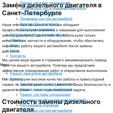
Ремонт системы охлаждения
Замена дизельного двигателя в
Техническое обслуживание двигателя
Санкт-Петербурге
Регулировка клапанов
Промывка систем автомобиля
Ремонт ГБЦ двигателя
Наши опытные механики и техники обладают
Расточка коленвала
профессиональными знаниями и навыками для выполнения
Ремонт двигателя по маркам авто
замены дизельного двигателя. Мы используем только
Отзывы
качественные запчасти и оборудование, чтобы обеспечить
Блог
надежную работу вашего автомобиля после замены
Цены
двигателя.
Контакты
Мы ценим ваше время и стремимся минимизировать период
Menu
простоя вашего автомобиля. Поэтому мы предлагаем
эффективное планирование работ и оперативное выполнение.
Ремонт двигателя автомобиля
Услуги
Мы гарантируем высокое качество работы и превосходный
Капитальный ремонт двигателя
сервис по замене дизельного двигателя. Ваша безопасность и
Ремонт дизельных двигателей
удовлетворение – наша первоочередная задача.
Ремонт системы охлаждения
Техническое обслуживание двигателя
Стоимость замены дизельного
Регулировка клапанов
двигателя
Промывка систем автомобиля