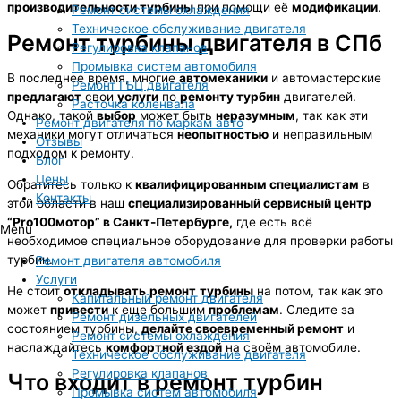
производительности турбины
при помощи её
модификации
.
Ремонт системы охлаждения
Техническое обслуживание двигателя
Ремонт турбины двигателя в СПб
Регулировка клапанов
Промывка систем автомобиля
В последнее время, многие
автомеханики
и автомастерские
Ремонт ГБЦ двигателя
предлагают
свои
услуги
по
ремонту турбин
двигателей.
Расточка коленвала
Однако, такой
выбор
может быть
неразумным
, так как эти
Ремонт двигателя по маркам авто
механики могут отличаться
неопытностью
и неправильным
Отзывы
подходом к ремонту.
Блог
Цены
Обратитесь только к
квалифицированным специалистам
в
Контакты
этой области в наш
специализированный сервисный центр
“Pro100мотор” в Санкт-Петербурге,
где есть
всё
Menu
необходимое специальное оборудование для проверки работы
турбин.
Ремонт двигателя автомобиля
Услуги
Не стоит
откладывать
ремонт
турбины
на потом, так как это
Капитальный ремонт двигателя
может
привести
к еще большим
проблемам
. Следите за
Ремонт дизельных двигателей
состоянием турбины,
делайте своевременный ремонт
и
Ремонт системы охлаждения
наслаждайтесь
комфортной ездой
на своём автомобиле.
Техническое обслуживание двигателя
Регулировка клапанов
Что входит в ремонт турбин
Промывка систем автомобиля