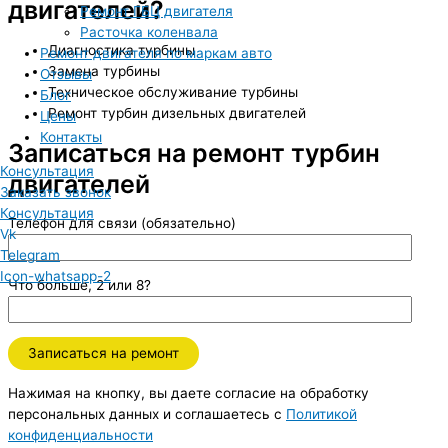
двигателей?
Ремонт ГБЦ двигателя
Расточка коленвала
Диагностика турбины
Ремонт двигателя по маркам авто
Замена турбины
Отзывы
Техническое обслуживание турбины
Блог
Ремонт турбин дизельных двигателей
Цены
Контакты
Записаться на ремонт турбин
Консультация
двигателей
Заказать звонок
Консультация
Телефон для связи (обязательно)
Vk
Telegram
Icon-whatsapp-2
Что больше, 2 или 8?
Нажимая на кнопку, вы даете согласие на обработку
персональных данных и соглашаетесь c
Политикой
конфиденциальности