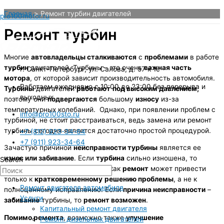
Перейти
Главная
Ремонт турбин двигателей
pro100motor.ru
к
содержимому
Ремонт турбин
Многие
автовладельцы сталкиваются
с
проблемами
в работе
турбин
двигателей. Турбины – это очень
важная часть
г. Санкт-Петербург, ул. Салова, д. 57 к 1с
мотора
, от которой зависит производительность автомобиля.
Работаем ежедневно с 10:00 до 23:00 без перерыва и
Турбины
двигателей
работают
под высоким давлением,
выходных
поэтому они
подвергаются
большому
износу
из-за
температурных колебаний. Однако, при появлении проблем с
info@pro100sto.ru
турбиной, не стоит расстраиваться, ведь замена или ремонт
турбины сегодня является достаточно простой процедурой.
+7 (812) 923-34-64
+7 (911) 923-34-64
Зачастую причиной
неисправности турбины
является ее
износ или забивание
. Если
турбина
сильно изношена, то
Search
лучше
сразу
заменить
ее, так как
ремонт
может привести
только к
кратковременному
решению проблемы
, а не к
Ремонт двигателя автомобиля
полноценному исправлению. Если
причина неисправности
–
Услуги
забивание
турбины, то
ремонт возможен
.
Капитальный ремонт двигателя
Помимо ремонта
, возможно также
улучшение
Ремонт дизельных двигателей