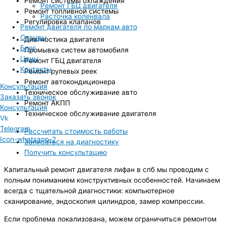
Ремонт системы охлаждения
Ремонт ГБЦ двигателя
Ремонт топливной системы
Расточка коленвала
Регулировка клапанов
Ремонт двигателя по маркам авто
Отзывы
Диагностика двигателя
Блог
Промывка систем автомобиля
Цены
Ремонт ГБЦ двигателя
Контакты
Ремонт рулевых реек
Ремонт автокондиционера
Консультация
Техническое обслуживание авто
Заказать звонок
Ремонт АКПП
Консультация
Техническое обслуживание двигателя
Vk
Telegram
Рассчитать стоимость работы
Icon-whatsapp-2
Записаться на диагностику
Получить консультацию
Капитальный ремонт двигателя лифан в спб мы проводим с
полным пониманием конструктивных особенностей. Начинаем
всегда с тщательной диагностики: компьютерное
сканирование, эндоскопия цилиндров, замер компрессии.
Если проблема локализована, можем ограничиться ремонтом