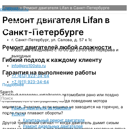
Перейти
Главная
Ремонт двигателя Lifan в Санкт-Петербурге
pro100motor.ru
к
содержимому
Ремонт двигателя Lifan в
Санкт-Петербурге
г. Санкт-Петербург, ул. Салова, д. 57 к 1с
Ремонт двигателей любой сложности
Работаем ежедневно с 10:00 до 23:00 без перерыва и
выходных
Гибкий подход к каждому клиенту
info@pro100sto.ru
Гарантия на выполнение работы
+7 (812) 923-34-64
+7 (911) 923-34-64
Подробнее
Search
Каждый владелец китайского автомобиля рано или поздно
сталкивается с ситуациями, когда поведение мотора
меняется. Знакомо, если машина не заводится на горячую, а
Ремонт двигателя автомобиля
после пуска плавают обороты?
Услуги
Капитальный ремонт двигателя
Другой тревожный сигнал — когда двигатель дымит сизым
Ремонт дизельных двигателей
дымом на холостых, а под картером остаются масляные пятна.