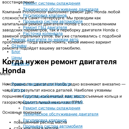
восстановления.
Ремонт системы охлаждения
Техническое обслуживание двигателя
Компания Pro100motor выполняет ремонт ДВС Honda любой
Регулировка клапанов
сложности в Санкт-Петербурге. Мы проводим как
Промывка систем автомобиля
капитальный ремонт двигателя Honda с восстановлением
Ремонт ГБЦ двигателя
заводских параметров, так и переборку двигателя Honda с
Расточка коленвала
заменой отдельных узлов. Вы уже сталкивались с подобной
Ремонт двигателя по маркам авто
проблемой? Тогда важно понять, какой именно вариант
Отзывы
ремонта подойдет вашему автомобилю.
Блог
Цены
Когда нужен ремонт двигателя
Контакты
Honda
Menu
Ремонт двигателя автомобиля
Неисправности двигателя Honda редко возникают внезапно —
Услуги
чаще это результат износа деталей. Наиболее уязвимы
Капитальный ремонт двигателя
поршневая группа, коленчатый вал, маслосъемные кольца и
Ремонт дизельных двигателей
газораспределительный механизм (ГРМ).
Ремонт системы охлаждения
Основные признаки:
Техническое обслуживание двигателя
Регулировка клапанов
повышенный расход масла
Промывка систем автомобиля
стук или шум в моторе