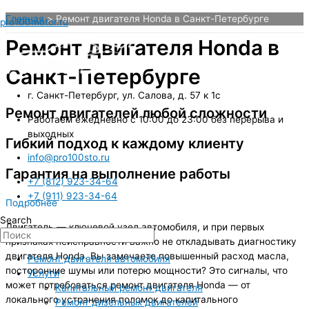
Перейти
Главная
Ремонт двигателя Honda в Санкт-Петербурге
pro100motor.ru
к
содержимому
Ремонт двигателя Honda в
Санкт-Петербурге
г. Санкт-Петербург, ул. Салова, д. 57 к 1с
Ремонт двигателей любой сложности
Работаем ежедневно с 10:00 до 23:00 без перерыва и
выходных
Гибкий подход к каждому клиенту
info@pro100sto.ru
Гарантия на выполнение работы
+7 (812) 923-34-64
+7 (911) 923-34-64
Подробнее
Search
Двигатель — ключевой узел автомобиля, и при первых
признаках неисправности важно не откладывать диагностику
двигателя Honda. Вы замечаете повышенный расход масла,
Ремонт двигателя автомобиля
посторонние шумы или потерю мощности? Это сигналы, что
Услуги
может потребоваться ремонт двигателя Honda — от
Капитальный ремонт двигателя
локального устранения поломок до капитального
Ремонт дизельных двигателей