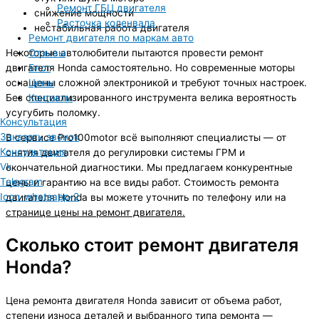
Ремонт ГБЦ двигателя
снижение мощности
Расточка коленвала
нестабильная работа двигателя
Ремонт двигателя по маркам авто
Отзывы
Некоторые автолюбители пытаются провести ремонт
Блог
двигателя Honda самостоятельно. Но современные моторы
Цены
оснащены сложной электроникой и требуют точных настроек.
Контакты
Без специализированного инструмента велика вероятность
усугубить поломку.
Консультация
Заказать звонок
В сервисе Pro100motor всё выполняют специалисты — от
Консультация
снятия двигателя до регулировки системы ГРМ и
Vk
окончательной диагностики. Мы предлагаем конкурентные
Telegram
цены и гарантию на все виды работ. Стоимость ремонта
Icon-whatsapp-2
двигателя Honda вы можете уточнить по телефону или на
странице цены на ремонт двигателя.
Сколько стоит ремонт двигателя
Honda?
Цена ремонта двигателя Honda зависит от объема работ,
степени износа деталей и выбранного типа ремонта —