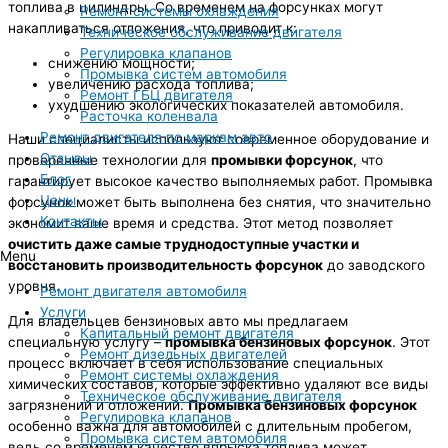
топлива в цилиндры. Со временем на форсунках могут
Ремонт системы охлаждения
накапливаться отложения, что приводит к:
Техническое обслуживание двигателя
Регулировка клапанов
снижению мощности;
Промывка систем автомобиля
увеличению расхода топлива;
Ремонт ГБЦ двигателя
ухудшению экологических показателей автомобиля.
Расточка коленвала
Ремонт двигателя по маркам авто
Наши специалисты используют современное оборудование и
Отзывы
проверенные технологии для
промывки форсунок
, что
Блог
гарантирует высокое качество выполняемых работ. Промывка
Цены
форсунок может быть выполнена без снятия, что значительно
Контакты
экономит ваше время и средства. Этот метод позволяет
очистить даже самые труднодоступные участки и
Menu
восстановить производительность форсунок
до заводского
уровня.
Ремонт двигателя автомобиля
Услуги
Для владельцев бензиновых авто мы предлагаем
Капитальный ремонт двигателя
специальную услугу –
промывка бензиновых форсунок
. Этот
Ремонт дизельных двигателей
процесс включает в себя использование специальных
Ремонт системы охлаждения
химических составов, которые эффективно удаляют все виды
Техническое обслуживание двигателя
загрязнений и отложений.
Промывка бензиновых форсунок
Регулировка клапанов
особенно важна для автомобилей с длительным пробегом,
Промывка систем автомобиля
ведь со временем качество впрыска топлива может