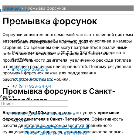
Перейти
Главная
Промывка форсунок
pro100motor.ru
к
содержимому
Промывка форсунок
Форсунки являются неотъемлемой частью топливной системы
автомобиля, отвечающей за точную подачу топлива в камеры
г. Санкт-Петербург, ул. Салова, д. 57 к 1с
сгорания. Со временем они могут загрязняться различными
Работаем ежедневно с 10:00 до 23:00 без перерыва и
отложениями и налетами, что приводит к снижению
выходных
производительности двигателя, увеличению расхода топлива
и появлению различных неисправностей. Поэтому регулярная
info@pro100sto.ru
промывка форсунок важна для поддержания
работоспособности автомобиля.
+7 (812) 923-34-64
+7 (911) 923-34-64
Промывка форсунок в Санкт-
Search
Петербурге
Автосервис Pro100мотор
предлагает услугу
промывки
Ремонт двигателя автомобиля
форсунок двигателя в Санкт-Петербурге.
Эффективность
Услуги
работы двигателя во многом зависит от правильного
Капитальный ремонт двигателя
функционирования форсунок, которые отвечают за впрыск
Ремонт дизельных двигателей