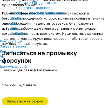
Ремонт ГБЦ двигателя
существенно снижаться.
Расточка коленвала
Ремонт двигателя по маркам авто
Промывка форсунок без снятия
является быстрой и
Отзывы
безопасной процедурой, которую можно выполнить в течение
Блог
одного посещения нашего автосервиса. Она позволяет
Цены
избежать разборки двигателя и связанных с этим рисков,
Контакты
сохраняя целостность всех систем. Наши опытные механики
тщательно контролируют весь процесс, чтобы гарантировать
Консультация
вам безупречный результат.
Заказать звонок
Записаться на промывку
Консультация
Vk
форсунок
Telegram
Icon-whatsapp-2
Телефон для связи (обязательно)
Что больше, 2 или 8?